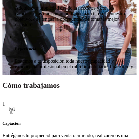
Adquiere tu propiedad donde la necesites y con las
características que son importantes para ti, ese es nuestro
objetivo, que tengas la oportunidad de tomar la mejor
decisión.
Experiencia
Ponemos a tu disposición toda nuestra capacidad y
experiencia profesional en el rubro inmobiliario, financiero y
comercial.
Cómo trabajamos
1
Captación
Entréganos tu propiedad para venta o arriendo, realizaremos una